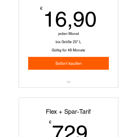
16,
€
16,90
2x tauschen möglich
1x jährlicher Sicherheits-Check
jeden Monat
bis Größe 20" L
Gültig für 48 Monate
Sofort kaufen
Alles aus Basic
3x tauschen (für perfekte Anpassung der
Flex + Spar-Tarif
Radgröße)
729€
€
729