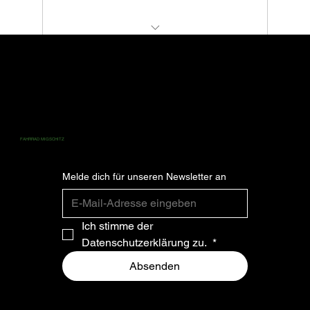
Du sparst € 106,- im Vergleich zu der
ZAHLUNG
monatlichen Zahlweise.
Alles aus Flex+
Kostenfreie Reparaturen bei Defekten
ABONNIEREN SIE FÜR DIE NEUESTEN
FAHRRAD MIGSCHITZ
NEWS UND UPDATES.
Service bei Stürzen
Melde dich für unseren Newsletter an
Ich stimme der 
Datenschutzerklärung zu. 
*
Absenden