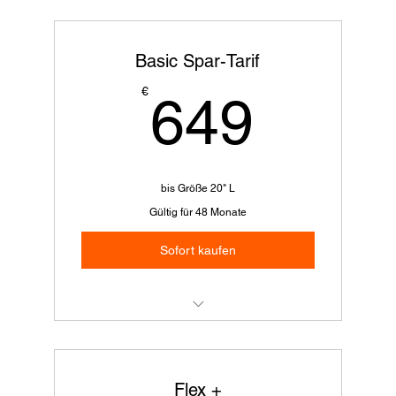
3 Räder 12" 16" 20"
2x tauschen möglich
Basic Spar-Tarif
1x jährlicher Sicherheits-Check
649€
€
649
bis Größe 20" L
Gültig für 48 Monate
Sofort kaufen
Du sparst € 66,- im Vergleich zu der
monatlichen Zahlweise.
Flex +
3 Räder 12" 16" 20"