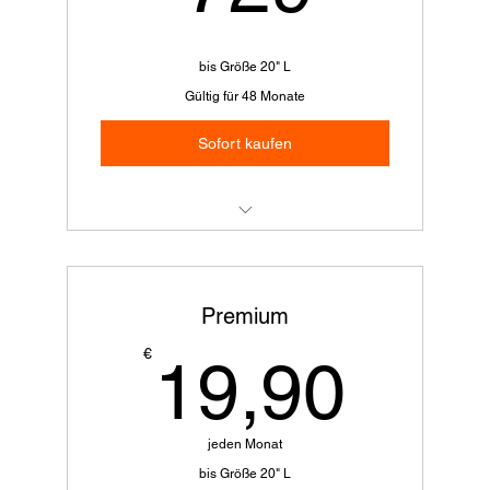
bis Größe 20" L
Gültig für 48 Monate
Sofort kaufen
Du sparst € 82,- im Vergleich zu der
monatlichen Zahlweise.
Premium
Alles aus Basic
19,
€
19,90
3x tauschen (für perfekte Anpassung der
Radgröße)
jeden Monat
bis Größe 20" L