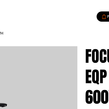
F
WH
FOC
EQP
60