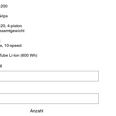
 200
rips
0, 4-piston
esamtgewicht
k
s, 10-speed
ube Li-Ion (600 Wh)
t
Anzahl