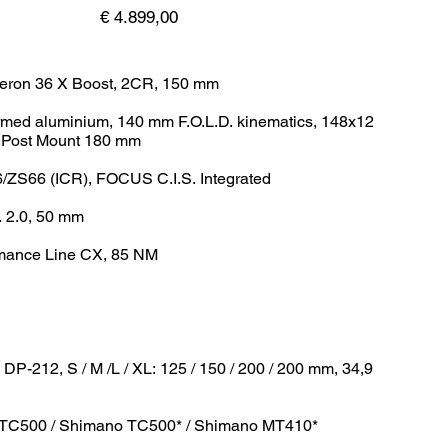
Preis
€ 4.899,00
eron 36 X Boost, 2CR, 150 mm
rmed aluminium, 140 mm F.O.L.D. kinematics, 148x12
, Post Mount 180 mm
S66 (ICR), FOCUS C.I.S. Integrated
 2.0, 50 mm
mance Line CX, 85 NM
DP-212, S / M /L / XL: 125 / 150 / 200 / 200 mm, 34,9
TC500 / Shimano TC500* / Shimano MT410*