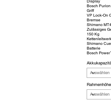
Display
Bosch Purion
Griff
VP Lock-On G
Bremse
Shimano MT42
Zulässiges G
150 Kg
Kettenleitwer
Shimano Cue
Batterie
Bosch PowerT
Akkukapazitä
Rahmenhöhe