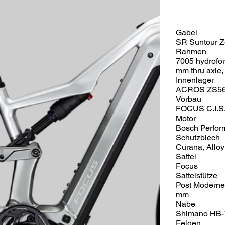
Gabel
SR Suntour Z
Rahmen
7005 hydrofo
mm thru axle
Innenlager
ACROS ZS56/Z
Vorbau
FOCUS C.I.S.
Motor
Bosch Perfor
Schutzblech
Curana, Alloy
Sattel
Focus
Sattelstütze
Post Moderne 
mm
Nabe
Shimano HB-
Felgen