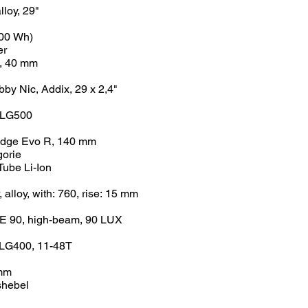
loy, 29"
600 Wh)
er
, 40 mm
y Nic, Addix, 29 x 2,4"
-LG500
Edge Evo R, 140 mm
gorie
ube Li-Ion
 alloy, with: 760, rise: 15 mm
E 90, high-beam, 90 LUX
LG400, 11-48T
mm
shebel