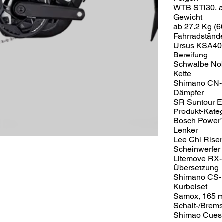
WTB STi30, al
Gewicht
ab 27.2 Kg (
Fahrradständ
Ursus KSA40
Bereifung
Schwalbe Nobb
Kette
Shimano CN
Dämpfer
SR Suntour 
Produkt-Kate
Bosch PowerT
Lenker
Lee Chi Riser,
Scheinwerfer
Litemove RX-
Übersetzung
Shimano CS-
Kurbelset
Samox, 165 
Schalt-/Brem
Shimao Cues