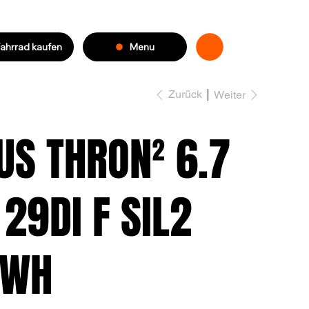
Menu
ahrrad kaufen
Zurück
Weiter
US THRON² 6.7
 29DI F SIL2
0WH