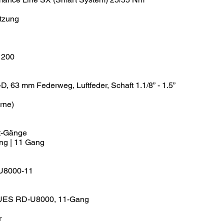
tzung
 200
, 63 mm Federweg, Luftfeder, Schaft 1.1/8” - 1.5”
rne)
t-Gänge
ng | 11 Gang
U8000-11
ES RD-U8000, 11-Gang
r