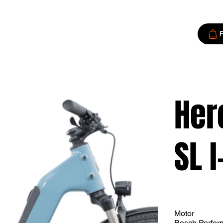
F
Her
SL 
Motor
Bosch Perfor