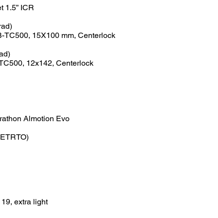
t 1.5” ICR
rad)
TC500, 15X100 mm, Centerlock
ad)
C500, 12x142, Centerlock
athon Almotion Evo
 (ETRTO)
9, extra light