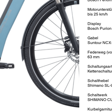
Motorunterstü
bis 25 km/h
Display
Bosch Purion
Gabel
Suntour NCX-D
Federweg (vo
63 mm
Schaltungsar
Kettenschaltu
Schalthebel
Shimano SL-
Schaltwerk
SHIMANO CU
Kurbelgarnitu