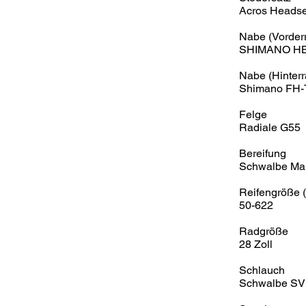
Acros Headse
Nabe (Vorder
SHIMANO HB-
Nabe (Hinterr
Shimano FH-T
Felge
Radiale G55
Bereifung
Schwalbe Mar
Reifengröße
50-622
Radgröße
28 Zoll
Schlauch
Schwalbe SV 1