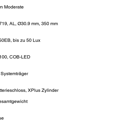
On Moderate
719, AL, Ø30.9 mm, 350 mm
50EB, bis zu 50 Lux
-100, COB-LED
Systemträger
erieschloss, XPlus Zylinder
esamtgewicht
se