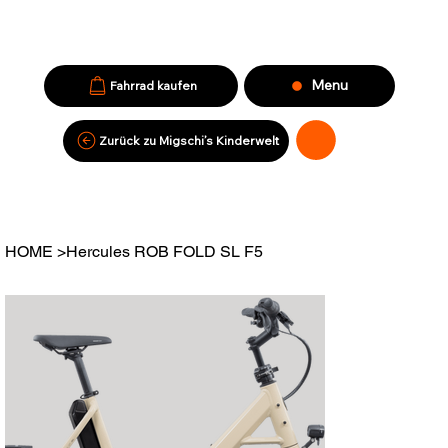
Menu
Fahrrad kaufen
Zurück zu Migschi’s Kinderwelt
HOME
>
Hercules ROB FOLD SL F5