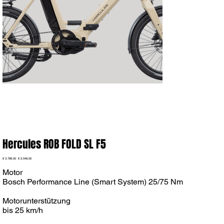
Hercules ROB FOLD SL F5
Ursprünglicher
Angebotspreis
€ 3.799,00
€ 3.549,00
Preis
Motor
Bosch Performance Line (Smart System) 25/75 Nm
Motorunterstützung
bis 25 km/h