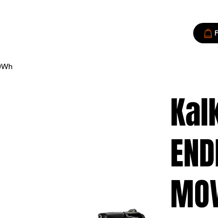
F
0Wh
Kal
END
MOV