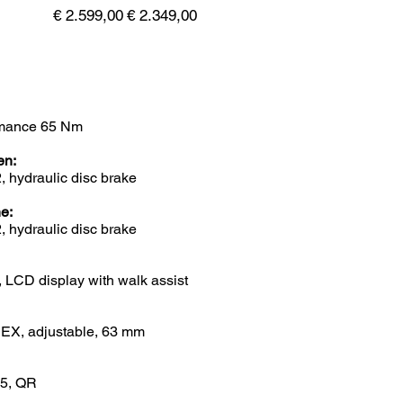
Ursprünglicher
Angebotspreis
€ 2.599,00
€ 2.349,00
Preis
rmance 65 Nm
en:
 hydraulic disc brake
e:
 hydraulic disc brake
 LCD display with walk assist
EX, adjustable, 63 mm
5, QR