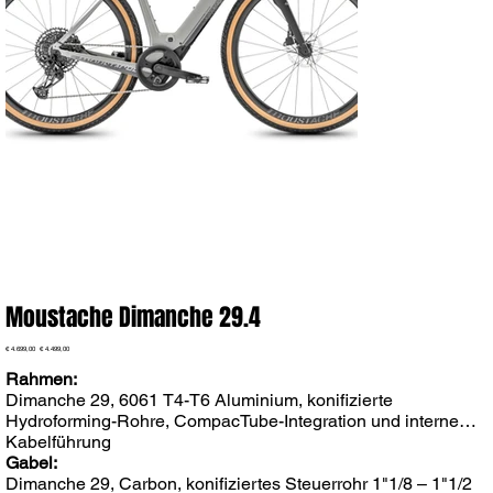
Moustache Dimanche 29.4
Ursprünglicher
Angebotspreis
€ 4.699,00
€ 4.499,00
Preis
Rahmen:
Dimanche 29, 6061 T4-T6 Aluminium, konifizierte
Hydroforming-Rohre, CompacTube-Integration und interne
Kabelführung
Gabel:
Dimanche 29, Carbon, konifiziertes Steuerrohr 1"1/8 – 1"1/2