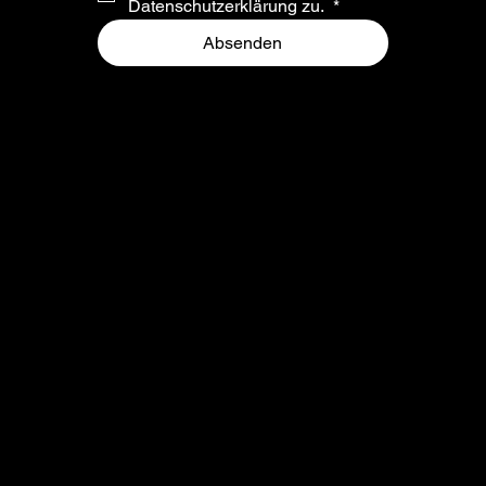
Datenschutzerklärung zu. 
*
Absenden
ADRESSE & KONTAKT
ÖFFNUNGSZEITEN
Oggauerstrasse 25
Montag - Freitag
A-7071
10:00 - 13:00 und
Rust am Neusiedlersee
14:00 - 18:00
+43 2685 24444
verkauf@migschitz.at
AGB
Impresssum