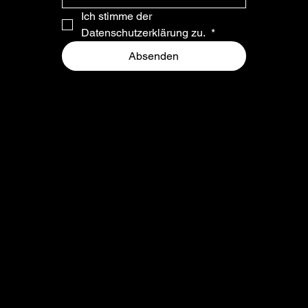
Ich stimme der 
Datenschutzerklärung zu. 
*
Absenden
ADRESSE & KONTAKT
ÖFFNUNGSZEITEN
Oggauerstrasse 25
Montag - Freitag
A-7071
10:00 - 13:00 und
Rust am Neusiedlersee
14:00 - 18:00
+43 2685 24444
verkauf@migschitz.at